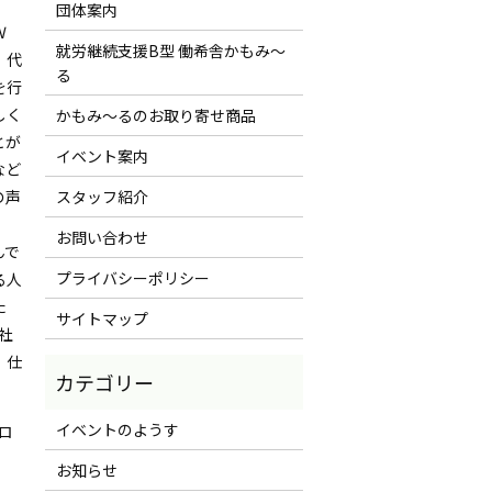
団体案内
Ｗ
就労継続支援B型 働希舎かもみ～
」代
る
を行
しく
かもみ～るのお取り寄せ商品
とが
イベント案内
など
の声
スタッフ紹介
お問い合わせ
んで
プライバシーポリシー
る人
た
サイトマップ
社
。仕
イベントのようす
ロ
お知らせ