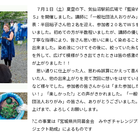
７月１日（土）夏空の下、気仙沼駅前広場で『藍染
Ｓ』を開催しました。講師に「一般社団法人おりがみ
表：半田裕子さん他２名を迎え、参加者２０名でＷＳ
いました。初めての方が半数程いましたが、講師の優
丁寧な指導により、皆さん思い思いに楽しく染めるこ
出来ました。染め液につけてその後に、絞っていた糸
を外して、広げて模様がうき出てきたときは皆の感激
が上がりました！！
思い通りに仕上がった人、思わぬ誤算にかえって喜
いた人、他の出来上がりを見て次回に想いをはせてい
など様々でした。参加者の皆さんからは「また参加し
い！」「楽しかった?」との声がきかれました。「一般
団法人おりがみ」の皆さん、ありがとうございました
上げまで、よろしくお願いします。
?この事業は『宮城県共同募金会 みやぎチャレンジプ
ジェクト助成』によるものです