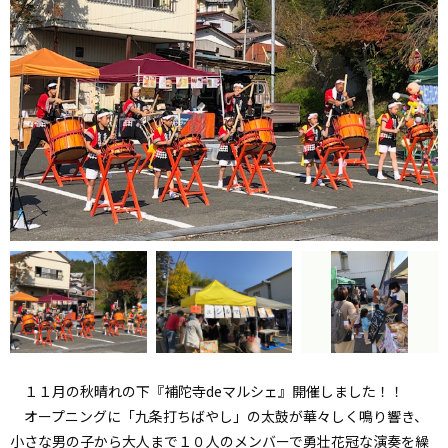
１１月の秋晴れの下『補陀寺deマルシェ』開催しました！！
オープニングに「九条打ちばやし」の太鼓が華々しく鳴り響き、
小さな男の子から大人まで１０人のメンバーで勇壮花冠な演奏を繰