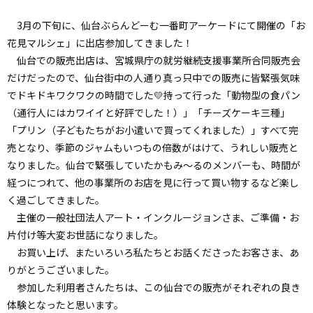
3月の下旬に、仙台ぶらんどーむ一番町アーケードにて開催の「お
花見マルシェ」に出店参加してきました！
仙台での販売出店は、宮城県庁の就労継続支援事業所合同販売会
だけだったので、仙台街中の人通り真っ只中での販売に皆緊張気味
でドキドキワクワクの時間でした💛持って行った「動物型の食パン
（通行人にはカワイイと好評でした！）」「チーズケーキ三種」
「プリン（子どもたちがお小遣いで買ってくれました）」すべて完
売となり、季節のジャムもいつもの倍数がはけて、うれしい販売と
なりました。仙台で緊張していたかもみ～るのメンバーも、時間が
経つにつれて、他の事業所のお店を見に行って買い物するなど楽し
く過ごしてきました。
主催の一般社団法人アート・インクルージョンさま、ご準備・お
片付け等大変お世話になりました。
お買い上げ、またいろいろ私たちとお話くださったお客さま、あ
りがとうございました。
参加した利用者さんたちは、この仙台での販売がそれぞれの良き
体験となったと思います。