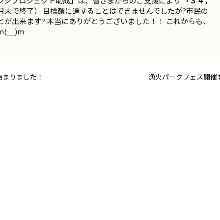
ンジプロジェクト助成」は、皆さまからのご支援により
「３４，
月末で終了） 目標額に達することはできませんでしたが?市民の
が出来ます? 本当にありがとうございました！！ これからも、
__)m
始まりました！
漁火パークフェス開催