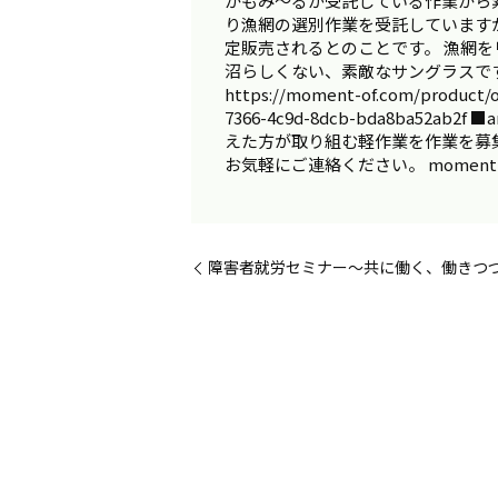
かもみ～るが受託している作業から素
り漁網の選別作業を受託しています
定販売されるとのことです。 漁網
沼らしくない、素敵なサングラスです
https://moment-of.com/product
7366-4c9d-8dcb-bda8ba52ab2
えた方が取り組む軽作業を作業を募集してい
お気軽にご連絡ください。 moment of O
障害者就労セミナー～共に働く、働きつ