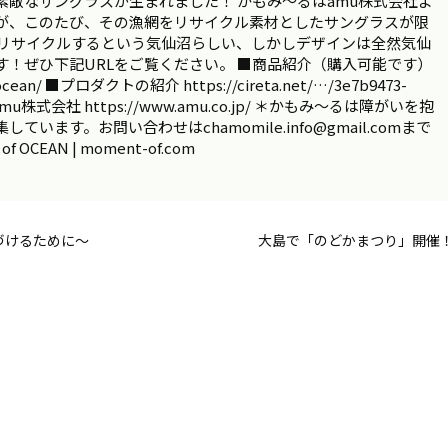
敵なサングラスが生まれました！ かもみ～るはamu株式会社よ
が、このたび、その漁網をリサイクル素材としたサングラスが限
をリサイクルするという気仙沼らしい、しかしデザインは全然気仙
！ぜひ下記URLをご覧ください。 ■商品紹介（購入可能です）
/ocean/ ■プロダクトの紹介 https://cireta.net/…/3e7b9473-
f ■amu株式会社 https://www.amu.co.jp/ ＊かもみ～るは障がいを抱
ます。お問い合わせはchamomile.info@gmail.comまで
CEAN | moment-of.com
づけるために～
大島で「のどかまつり」開催